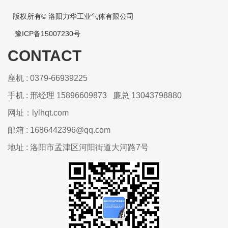
版权所有© 洛阳力华工业气体有限公司
豫ICP备15007230号
CONTACT
座机 : 0379-66939225
手机 : 邢经理 15896609873 廉总 13043798880
网址：lylhqt.com
邮箱 : 1686442396@qq.com
地址 : 洛阳市孟津区河阳街道大河路7号