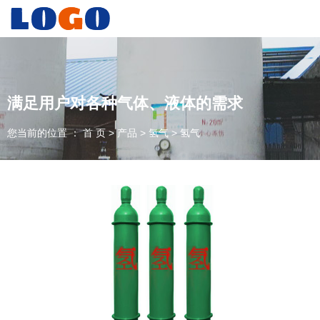
洛阳力华工业气体有限公司，为多家大型企业提供集中供气，欢迎
咨询！
满足用户对各种气体、液体的需求
您当前的位置 ： 首 页
>
产品
>
氢气
>
氢气
满足用户对各种气体、液体的需求
我公司期待与您长期合作
全国咨询电话：
0379-66939225