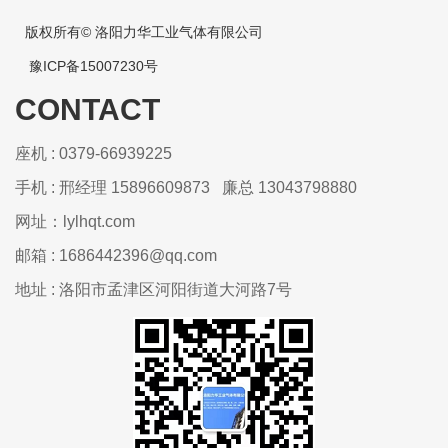
版权所有© 洛阳力华工业气体有限公司
豫ICP备15007230号
CONTACT
座机 : 0379-66939225
手机 : 邢经理 15896609873 廉总 13043798880
网址：lylhqt.com
邮箱 : 1686442396@qq.com
地址 : 洛阳市孟津区河阳街道大河路7号