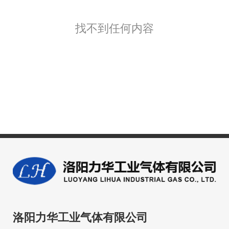
找不到任何内容
洛阳力华工业气体有限公司