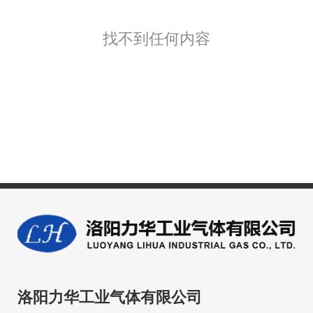
找不到任何内容
洛阳力华工业气体有限公司